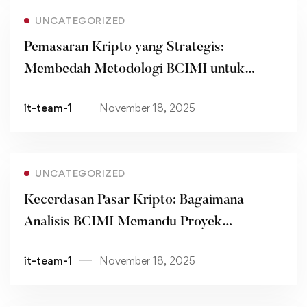
UNCATEGORIZED
Pemasaran Kripto yang Strategis:
Membedah Metodologi BCIMI untuk
Mencapai Adopsi Global dan Branding
it-team-1
November 18, 2025
Web3
UNCATEGORIZED
Kecerdasan Pasar Kripto: Bagaimana
Analisis BCIMI Memandu Proyek
Blockchain Menuju Sukses
it-team-1
November 18, 2025