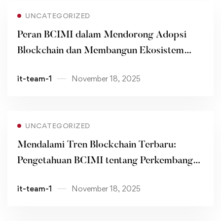
UNCATEGORIZED
Peran BCIMI dalam Mendorong Adopsi
Blockchain dan Membangun Ekosistem
Industri Kripto yang Matang
it-team-1
November 18, 2025
UNCATEGORIZED
Mendalami Tren Blockchain Terbaru:
Pengetahuan BCIMI tentang Perkembangan
DeFi dan NFTs yang Krusial
it-team-1
November 18, 2025