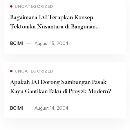
UNCATEGORIZED
Bagaimana IAI Terapkan Konsep
Tektonika Nusantara di Bangunan
Kontemporer?
BCIMI
August 15, 2004
UNCATEGORIZED
Apakah IAI Dorong Sambungan Pasak
Kayu Gantikan Paku di Proyek Modern?
BCIMI
August 14, 2004