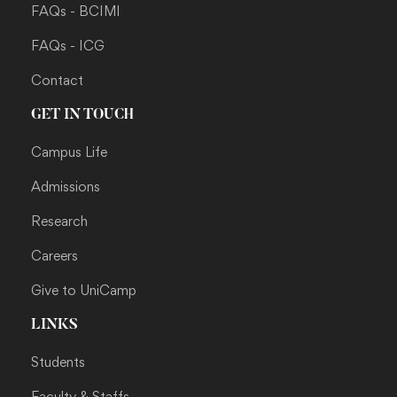
FAQs - BCIMI
FAQs - ICG
Contact
GET IN TOUCH
Campus Life
Admissions
Research
Careers
Give to UniCamp
LINKS
Students
Faculty & Staffs